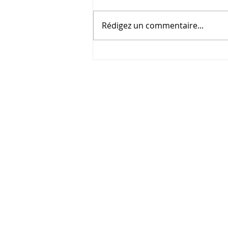
Rédigez un commentaire...
Pour éviter les faux pas dans
les salons de l’emploi.