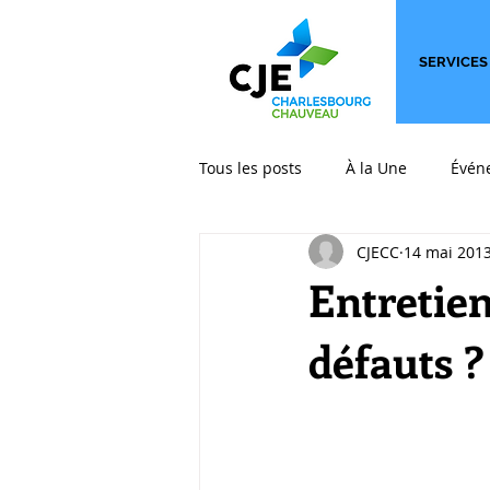
SERVICES
Tous les posts
À la Une
Évén
CJECC
14 mai 201
International
Les billets qui
Entretien
défauts ?