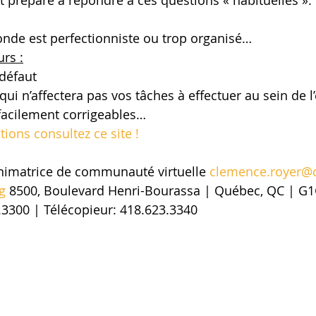
 préparé à répondre à ces questions « habituelles ».
monde est perfectionniste ou trop organisé…
rs :
 défaut
ui n’affectera pas vos tâches à effectuer au sein de l
facilement corrigeables…
ions consultez ce site !
nimatrice de communauté virtuelle 
clemence.royer@c
g
 8500, Boulevard Henri-Bourassa | Québec, QC | G1
.3300 | Télécopieur: 418.623.3340