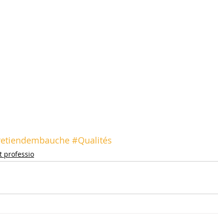
retiendembauche
#Qualités
t professio