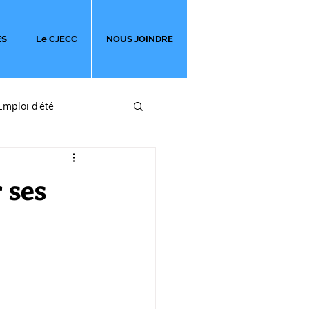
ES
Le CJECC
NOUS JOINDRE
Emploi d'été
ges
 ses