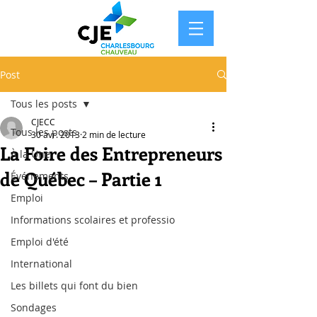
Post
Tous les posts
CJECC
Tous les posts
30 avr. 2013
2 min de lecture
La Foire des Entrepreneurs
À la Une
de Québec – Partie 1
Événements
Emploi
Informations scolaires et professio
Emploi d'été
International
Les billets qui font du bien
Sondages