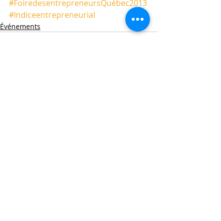
#FoiredesentrepreneursQuébec2013
#Indiceentrepreneurial
Événements
Posts récents
Voir tout