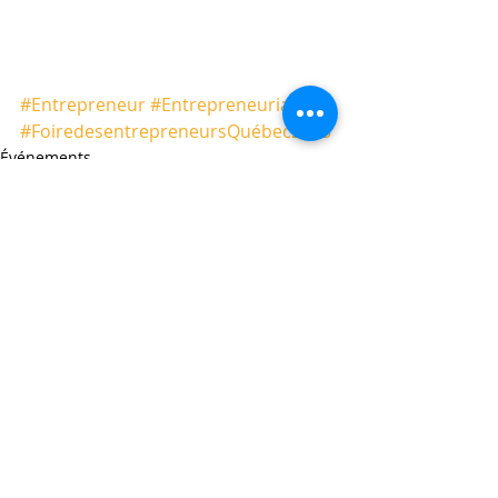
#Entrepreneur
#Entrepreneuriat
#FoiredesentrepreneursQuébec2013
Événements
Posts récents
Voir tout