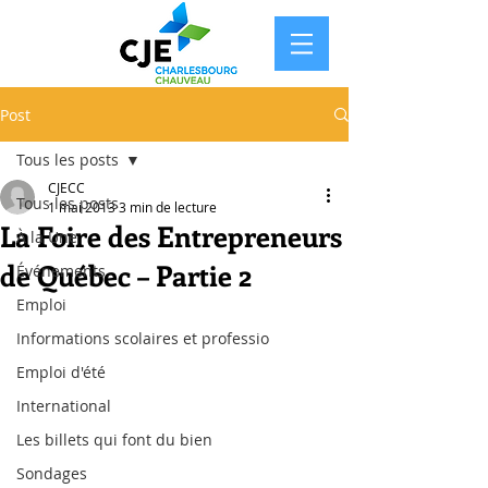
Post
Tous les posts
CJECC
Tous les posts
1 mai 2013
3 min de lecture
La Foire des Entrepreneurs
À la Une
de Québec – Partie 2
Événements
Emploi
Informations scolaires et professio
Emploi d'été
International
Les billets qui font du bien
Sondages