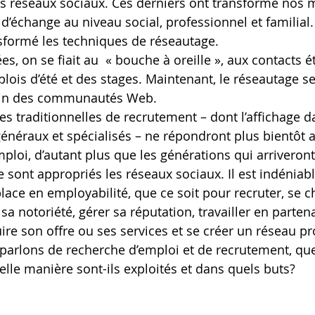
des réseaux sociaux. Ces derniers ont transformé nos
’échange au niveau social, professionnel et familial. 
formé les techniques de réseautage.
s, on se fiait au  « bouche à oreille », aux contacts éta
ois d’été et des stages. Maintenant, le réseautage se 
sein des communautés Web.
es traditionnelles de recrutement – dont l’affichage d
 généraux et spécialisés – ne répondront plus bientôt 
loi, d’autant plus que les générations qui arriveront 
e sont appropriés les réseaux sociaux. Il est indéniab
lace en employabilité, que ce soit pour recruter, se c
a notoriété, gérer sa réputation, travailler en partena
ire son offre ou ses services et se créer un réseau pr
parlons de recherche d’emploi et de recrutement, que
elle manière sont-ils exploités et dans quels buts?