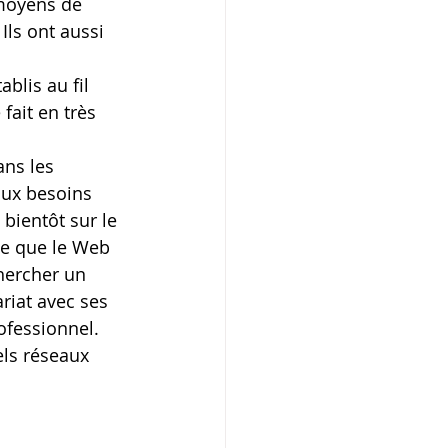
 moyens de 
Ils ont aussi 
blis au fil 
fait en très 
ans les 
aux besoins 
bientôt sur le 
le que le Web 
hercher un 
riat avec ses 
ofessionnel.
ls réseaux 