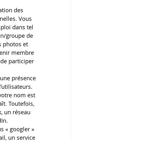
ation des 
nelles. Vous 
ploi dans tel 
an/groupe de 
s photos et 
venir membre 
de participer 
e une présence 
tilisateurs. 
 votre nom est 
. Toutefois, 
k, un réseau 
dIn.
s « googler » 
l, un service 