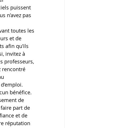
iels puissent 
us n’avez pas 
vant toutes les 
urs et de 
 afin qu’ils 
, invitez à 
s professeurs, 
z rencontré 
au 
 d’emploi. 
ucun bénéfice.
ssement de 
faire part de 
fiance et de 
re réputation 