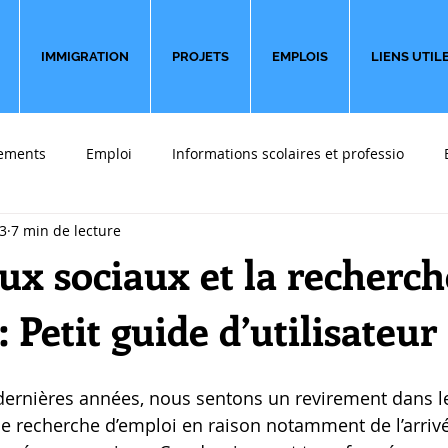
IMMIGRATION
PROJETS
EMPLOIS
LIENS UTIL
ements
Emploi
Informations scolaires et professio
3
7 min de lecture
 font du bien
Sondages
Partir en affaires
Témoigna
ux sociaux et la recherch
: Petit guide d’utilisateur
dernières années, nous sentons un revirement dans 
e recherche d’emploi en raison notamment de l’arriv