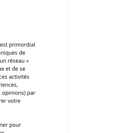
est primordial 
chniques de 
 un réseau « 
e et de se 
es activités 
riences, 
 opinions) par 
er votre 
nner pour 
er 