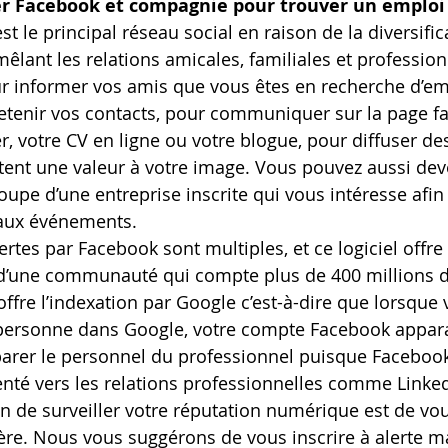
r Facebook et compagnie pour trouver un emploi
t le principal réseau social en raison de la diversific
mêlant les relations amicales, familiales et profession
our informer vos amis que vous êtes en recherche d’em
etenir vos contacts, pour communiquer sur la page f
r, votre CV en ligne ou votre blogue, pour diffuser de
utent une valeur à votre image. Vous pouvez aussi de
upe d’une entreprise inscrite qui vous intéresse afin 
 aux événements.
ertes par Facebook sont multiples, et ce logiciel offr
d’une communauté qui compte plus de 400 millions d’u
 offre l’indexation par Google c’est-à-dire que lorsque
personne dans Google, votre compte Facebook apparaît
 séparer le personnel du professionnel puisque Faceboo
ienté vers les relations professionnelles comme Linke
on de surveiller votre réputation numérique est de vou
ère. Nous vous suggérons de vous inscrire à alerte mai