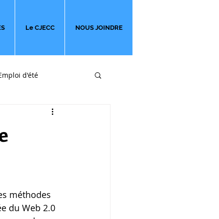
ES
Le CJECC
NOUS JOINDRE
Emploi d'été
ges
e
les méthodes 
ée du Web 2.0 