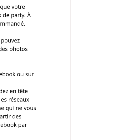
que votre 
 de party. À 
ecommandé.
s pouvez 
des photos 
cebook ou sur 
dez en tête 
les réseaux 
ne qui ne vous 
rtir des 
cebook par 