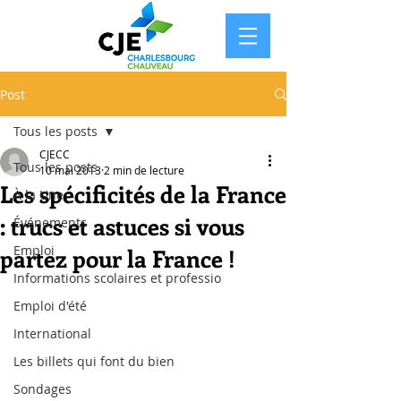
Post
Tous les posts
CJECC
Tous les posts
10 mai 2013
2 min de lecture
Les spécificités de la France
À la Une
: trucs et astuces si vous
Événements
Emploi
partez pour la France !
Informations scolaires et professio
Emploi d'été
International
Les billets qui font du bien
Sondages