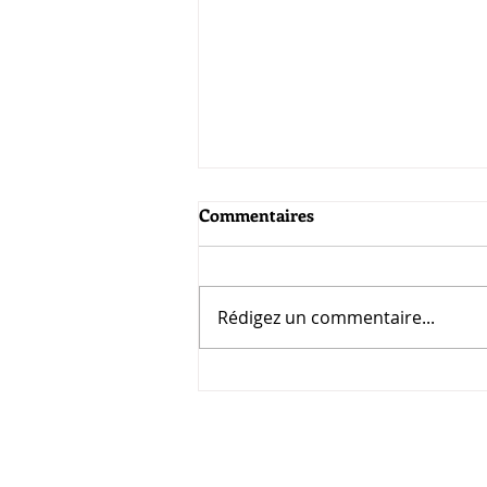
Commentaires
Rédigez un commentaire...
Notre CA recrute!