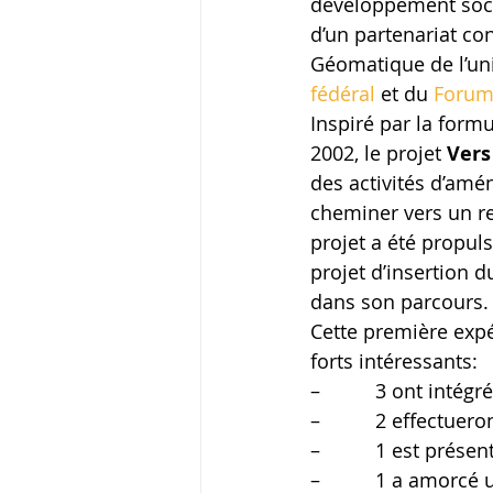
développement socio
d’un partenariat co
Géomatique de l’univ
fédéral
 et du 
Forum 
Inspiré par la form
2002, le projet 
Vers
des activités d’amén
cheminer vers un re
projet a été propuls
projet d’insertion 
dans son parcours. E
Cette première expér
forts intéressants:
–          3 ont intég
–          2 effectu
–          1 est pré
–          1 a amor