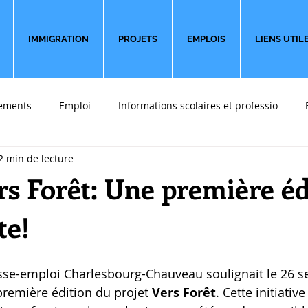
IMMIGRATION
PROJETS
EMPLOIS
LIENS UTIL
ements
Emploi
Informations scolaires et professio
2 min de lecture
 font du bien
Sondages
Partir en affaires
Témoigna
rs Forêt: Une première éd
te!
 première édition du projet 
Vers Forêt
. Cette initiative