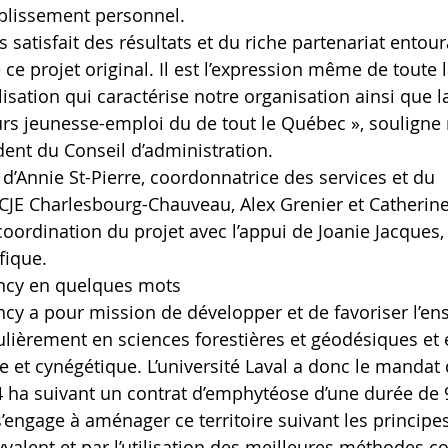
établissement personnel.
atisfait des résultats et du riche partenariat entour
ce projet original. Il est l’expression même de toute la
isation qui caractérise notre organisation ainsi que l
urs jeunesse-emploi du de tout le Québec », souligne
dent du Conseil d’administration.
 d’Annie St-Pierre, coordonnatrice des services et du 
JE Charlesbourg-Chauveau, Alex Grenier et Catherine 
coordination du projet avec l’appui de Joanie Jacques
fique.
ncy en quelques mots 
y a pour mission de développer et de favoriser l’en
culièrement en sciences forestières et géodésiques et
re et cynégétique. L’université Laval a donc le mandat
64 ha suivant un contrat d’emphytéose d’une durée de 
 s’engage à aménager ce territoire suivant les principe
alent et par l’utilisation des meilleures méthodes c