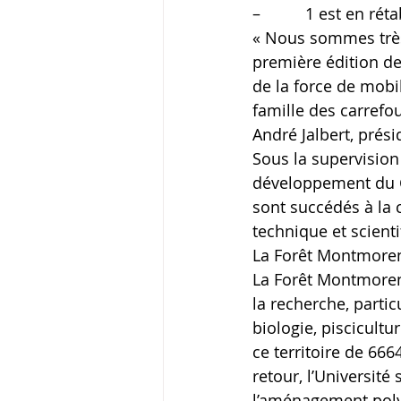
–          1 est en r
« Nous sommes très s
première édition de 
de la force de mobil
famille des carrefo
André Jalbert, prési
Sous la supervision
développement du C
sont succédés à la 
technique et scienti
La Forêt Montmore
La Forêt Montmorenc
la recherche, parti
biologie, piscicultu
ce territoire de 66
retour, l’Université
l’aménagement polyv