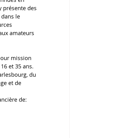
y présente des 
 dans le 
urces 
 aux amateurs 
pour mission 
16 et 35 ans. 
arlesbourg, du 
ge et de 
ancière de: