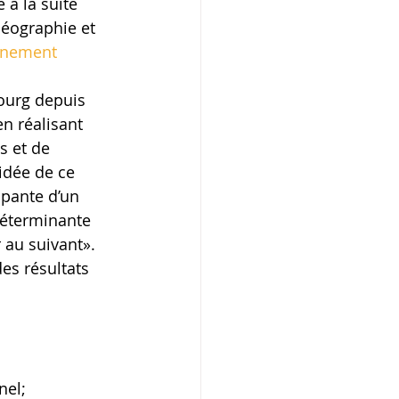
à la suite 
Géographie et 
rnement 
ourg depuis 
en réalisant 
s et de 
idée de ce 
ipante d’un 
déterminante 
 au suivant».
es résultats 
nel;