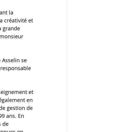
ant la 
 créativité et 
a grande 
 monsieur 
Asselin se 
, responsable 
seignement et 
 également en 
 de gestion de 
99 ans. En 
s de 
onnues en 