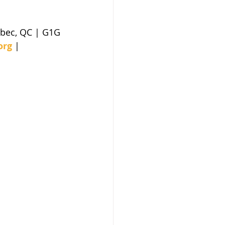
org
 | 