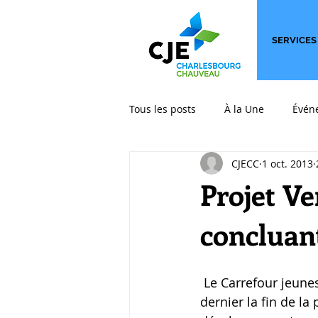
SERVICES
Tous les posts
À la Une
Évén
CJECC
1 oct. 2013
International
Les billets qui
Projet Ve
concluan
 Le Carrefour jeunesse-emploi Charlesbourg-Chauveau soulignait le 26 septembre 
dernier la fin de la