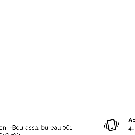
Ap
enri-Bourassa, bureau 061
41