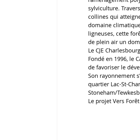
sylviculture. Trave
collines qui atteign
domaine climatique 
ligneuses, cette fo
de plein air un dom
Le CJE Charlesbour
Fondé en 1996, le 
de favoriser le dév
Son rayonnement s’é
quartier Lac-St-Cha
Stoneham/Tewkesb
Le projet Vers Forêt