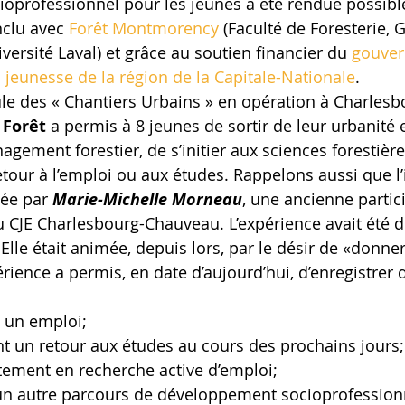
professionnel pour les jeunes a été rendue possible 
nclu avec 
Forêt Montmorency
 (Faculté de Foresterie, 
ersité Laval) et grâce au soutien financier du 
gouve
jeunesse de la région de la Capitale-Nationale
.
ule des « Chantiers Urbains » en opération à Charlesb
 Forêt
 a permis à 8 jeunes de sortir de leur urbanité 
agement forestier, de s’initier aux sciences forestière
tour à l’emploi ou aux études. Rappelons aussi que l’
ée par 
Marie-Michelle Morneau
, une ancienne partic
du CJE Charlesbourg-Chauveau. L’expérience avait été 
lle était animée, depuis lors, par le désir de «donner
ience a permis, en date d’aujourd’hui, d’enregistrer d
ré un emploi;
eront un retour aux études au cours des prochains jours;
sentement en recherche active d’emploi;
cé un autre parcours de développement socioprofession