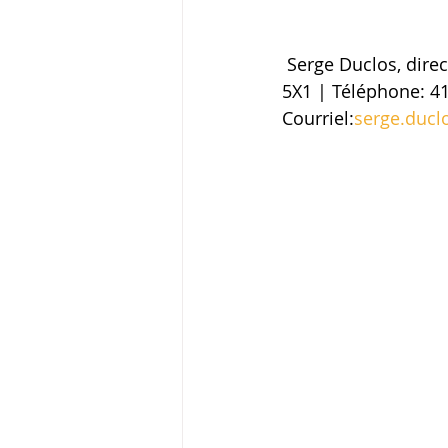
 Serge Duclos, directeur général | 8500, Boulevard Henri-Bourassa | Québec, QC | G1G 
5X1 | Téléphone: 41
Courriel:
serge.ducl