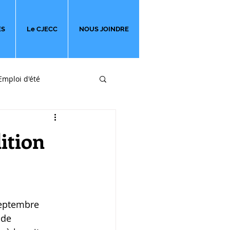
ES
Le CJECC
NOUS JOINDRE
Emploi d'été
ges
ition
 de 