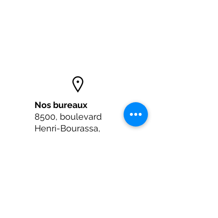
Nos bureaux
8500, boulevard
Henri-Bourassa,
bureau 061
Québec (Québec)
G1G 5X1
Porte 3 à l'intérieur du
Carrefour Charlesbourg
Appelle-nous !
418-623-3300