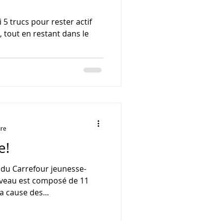
i 5 trucs pour rester actif
 tout en restant dans le
ure
e!
n du Carrefour jeunesse-
veau est composé de 11
a cause des...