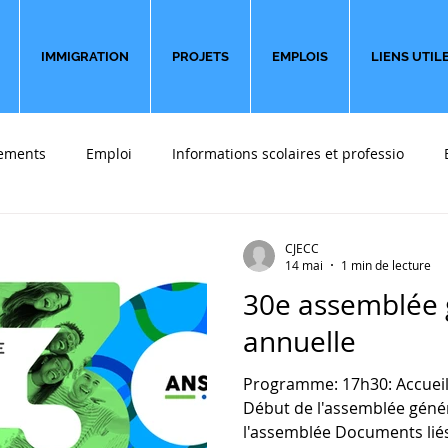
IMMIGRATION
PROJETS
EMPLOIS
LIENS UTIL
ements
Emploi
Informations scolaires et professio
 font du bien
Sondages
Partir en affaires
Témoigna
CJECC
14 mai
1 min de lecture
30e assemblée 
annuelle
Programme: 17h30: Accueil
Début de l'assemblée génér
l'assemblée Documents liés 