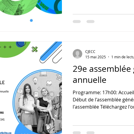
Téléchargez l'ordre du jour
procès-verbal de 2025, la 
aux règlements généraux et l
au conseil d'administratio
de mise en candidature: Té
retournez les formulaires s
serge.duclos@cjecc.org av
CJECC
15 mai 2025
1 min de lect
29e assemblée 
annuelle
Programme: 17h00: Accueil
Début de l'assemblée génér
l'assemblée Téléchargez l'o