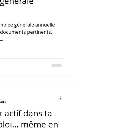
générale
mblée générale annuelle
x documents pertinents,
..
ture
actif dans ta
mploi… même en