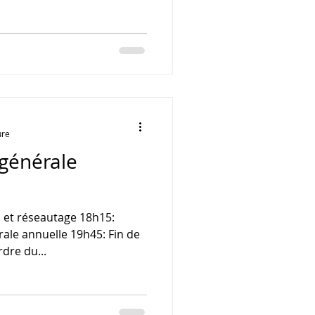
 de l'assemblée 2026, le
proposition de modifications
a liste des sièges électifs
n: Documents d'adhésion et
léchargez, complétez et
uivants à
ure
générale
 et réseautage 18h15:
ale annuelle 19h45: Fin de
rdre du...