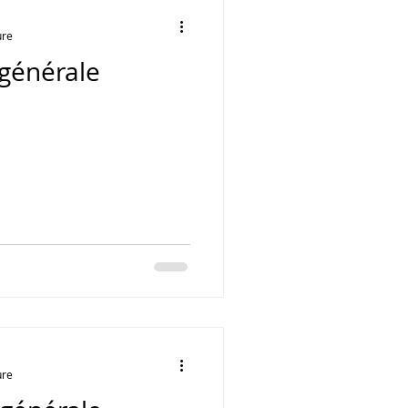
ure
générale
ure