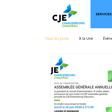
SERVICES
Tous les posts
À la Une
Évén
International
Les billets qui