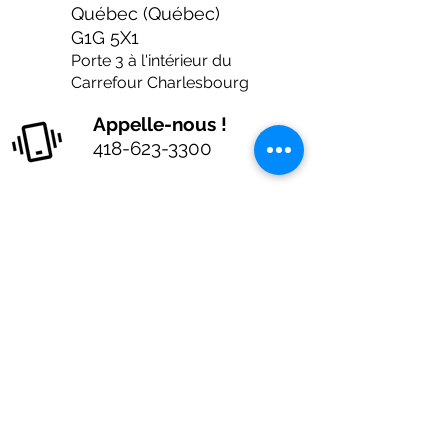
Québec (Québec)
G1G 5X1
Porte 3 à l'intérieur du
Carrefour Charlesbourg
Appelle-nous !
418-623-3300
Courriel
reception@cjecc.org
Protection des
renseignements
personnels
Monsieur Serge Duclos,
directeur général, agit à
titre de responsable de la
protection des
renseignements
personnels et s’assure du
respect et de l'application