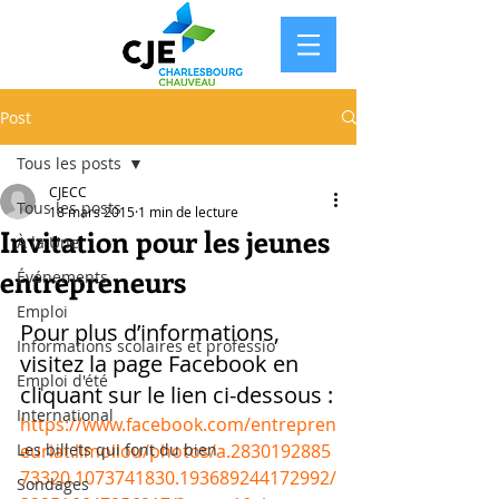
Post
Tous les posts
CJECC
Tous les posts
18 mars 2015
1 min de lecture
Invitation pour les jeunes
À la Une
entrepreneurs
Événements
Emploi
Pour plus d’informations, 
Informations scolaires et professio
visitez la page Facebook en 
Emploi d'été
cliquant sur le lien ci-dessous :
International
https://www.facebook.com/entrepren
Les billets qui font du bien
euriat.limoilou/photos/a.2830192885
73320.1073741830.193689244172992/
Sondages