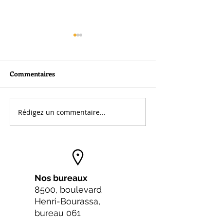
Commentaires
Rédigez un commentaire...
29e assemblée générale
28e ASSEMBLÉE
annuelle
GÉNÉRALE AN
Nos bureaux
8500, boulevard
Henri-Bourassa,
bureau 061