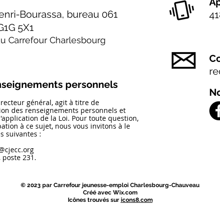
Ap
enri-Bourassa, bureau 061
41
G1G 5X1
 du Carrefour Charlesbourg
Co
re
enseignements personnels
No
ecteur général, agit à titre de
tion des renseignements personnels et
'application de la Loi.
Pour toute question,
ion à ce sujet, nous vous invitons à le
s suivantes :
@cjecc.org
 poste 231.
© 2023 par Carrefour jeunesse-emploi Charlesbourg-Chauveau
Créé avec Wix.com
Icônes trouvés sur
icons8.com