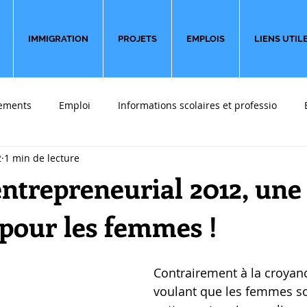
IMMIGRATION
PROJETS
EMPLOIS
LIENS UTIL
ements
Emploi
Informations scolaires et professio
2
1 min de lecture
 font du bien
Sondages
Partir en affaires
Témoigna
entrepreneurial 2012, un
 pour les femmes !
Contrairement à la croyan
voulant que les femmes so