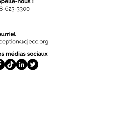
pelle-nous !
8-623-3300
urriel
ception@cjecc.org
s médias sociaux