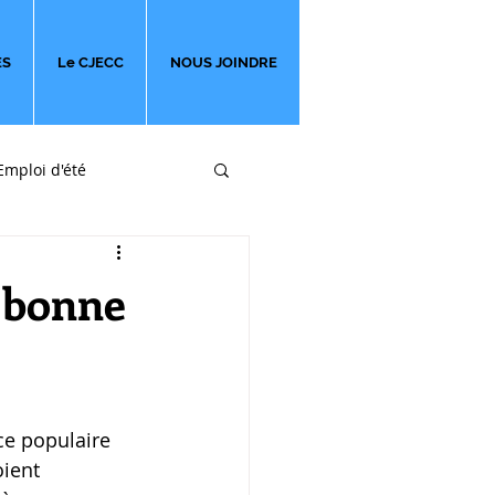
ES
Le CJECC
NOUS JOINDRE
Emploi d'été
ges
e bonne
ce populaire 
ient 