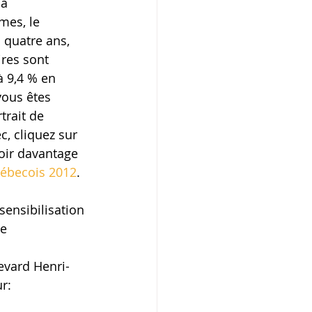
à 
es, le 
 quatre ans, 
res sont 
 9,4 % en 
vous êtes 
trait de 
, cliquez sur 
voir davantage 
uébecois 2012
.
sensibilisation 
e 
| 
evard Henri-
r: 