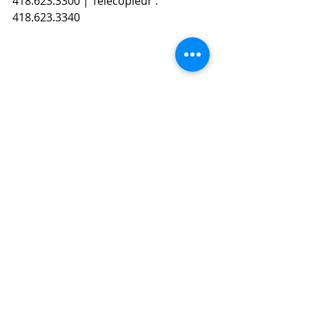
418.623.3300 | Télécopieur : 
418.623.3340
#CV
#stage
#Emploi
#Jobdété
#entretiendembauche
#travail
#conseils
Emploi d'été
Informations scolaires et professio
Voir tout