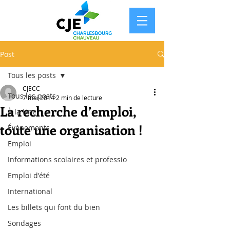
Post
Tous les posts
CJECC
Tous les posts
7 mai 2014
2 min de lecture
La recherche d’emploi,
À la Une
toute une organisation !
Événements
Emploi
Informations scolaires et professio
Emploi d'été
International
Les billets qui font du bien
Sondages