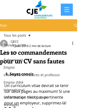
Post
Tous les posts
CJECC
Tous les posts
11 janv. 2016
2 min de lecture
Les 10 commandements
À la Une
pour un CV sans fautes
Événements
Emploi
1. Soyez concis
Informations scolaires et professio
Emploi d'été
Un curriculum vitae devrait se tenir 
International
sur deux pages au maximum! Si une 
information n’est pas pertinente 
Les billets qui font du bien
pour un employeur, supprimez-là!
Sondages