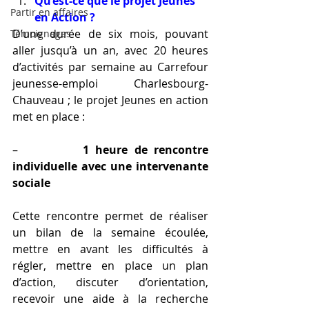
Qu’est-ce que le projet Jeunes 
Partir en affaires
en Action ?
D’une durée de six mois, pouvant 
Témoignages
aller jusqu’à un an, avec 20 heures 
d’activités par semaine au Carrefour 
jeunesse-emploi Charlesbourg-
Chauveau ; le projet Jeunes en action 
met en place :
–          
1 heure de rencontre 
individuelle avec une intervenante 
sociale
Cette rencontre permet de réaliser 
un bilan de la semaine écoulée, 
mettre en avant les difficultés à 
régler, mettre en place un plan 
d’action, discuter d’orientation, 
recevoir une aide à la recherche 