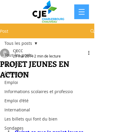
Post
Tous les posts
CJECC
Tous les posts
29 mai 2014
2 min de lecture
PROJET JEUNES EN
À la Une
ACTION
Événements
Emploi
Informations scolaires et professio
Emploi d'été
International
Les billets qui font du bien
Sondages