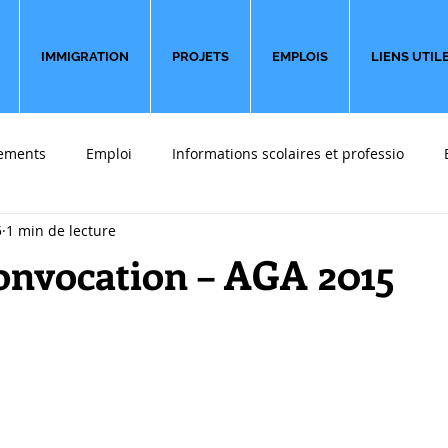
IMMIGRATION
PROJETS
EMPLOIS
LIENS UTIL
ements
Emploi
Informations scolaires et professio
5
1 min de lecture
 font du bien
Sondages
Partir en affaires
Témoigna
convocation – AGA 2015