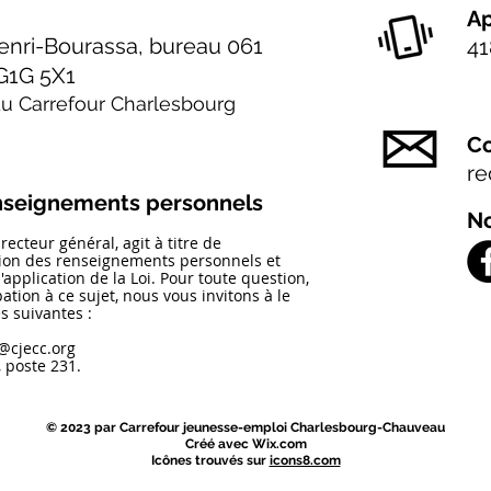
Ap
enri-Bourassa, bureau 061
41
G1G 5X1
 du Carrefour Charlesbourg
Co
re
enseignements personnels
No
ecteur général, agit à titre de
tion des renseignements personnels et
'application de la Loi.
Pour toute question,
ion à ce sujet, nous vous invitons à le
s suivantes :
@cjecc.org
 poste 231.
© 2023 par Carrefour jeunesse-emploi Charlesbourg-Chauveau
Créé avec Wix.com
Icônes trouvés sur
icons8.com