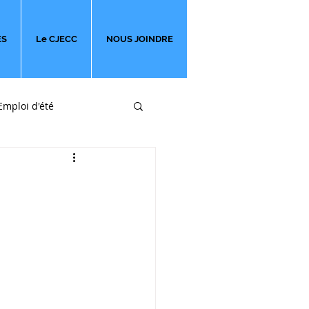
ES
Le CJECC
NOUS JOINDRE
Emploi d'été
ges