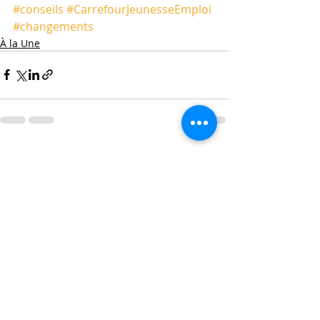
#conseils
#CarrefourJeunesseEmploi
#changements
À la Une
Posts récents
Voir tout