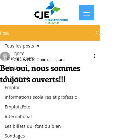
Post
Tous les posts
CJECC
Tous les posts
2 mars 2015
2 min de lecture
Ben oui, nous sommes
À la Une
toujours ouverts!!!
Événements
Emploi
Informations scolaires et professio
Emploi d'été
International
Les billets qui font du bien
Sondages