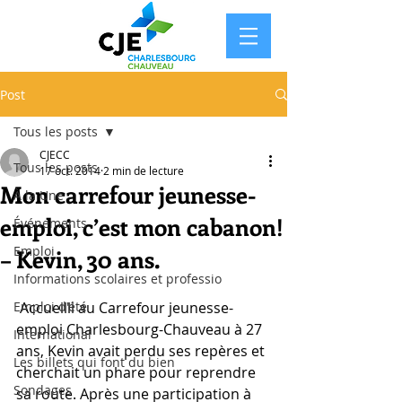
Post
Tous les posts
CJECC
Tous les posts
17 oct. 2014
2 min de lecture
Mon carrefour jeunesse-
À la Une
emploi, c’est mon cabanon!
Événements
Emploi
– Kevin, 30 ans.
Informations scolaires et professio
Emploi d'été
 Accueilli au Carrefour jeunesse-
emploi Charlesbourg-Chauveau à 27 
International
ans, Kevin avait perdu ses repères et 
Les billets qui font du bien
cherchait un phare pour reprendre 
Sondages
sa route. Après une participation à 