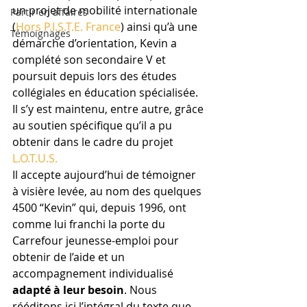
un projet de mobilité internationale 
Partir en affaires
(
Hors P.I.S.T.E. France
) ainsi qu’à une 
Témoignages
démarche d’orientation, Kevin a 
complété son secondaire V et 
poursuit depuis lors des études 
collégiales en éducation spécialisée. 
Il s’y est maintenu, entre autre, grâce 
au soutien spécifique qu’il a pu 
obtenir dans le cadre du projet 
L.O.T.U.S.
Il accepte aujourd’hui de témoigner 
à visière levée, au nom des quelques 
4500 “Kevin” qui, depuis 1996, ont 
comme lui franchi la porte du 
Carrefour jeunesse-emploi pour 
obtenir de l’aide et un 
accompagnement individualisé 
adapté à leur besoin
. Nous 
rééditons ici l’intégral du texte que 