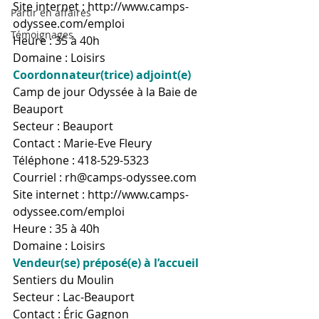
Site internet : 
http://www.camps-
Partir en affaires
odyssee.com/emploi
Témoignages
Heure : 35 à 40h
Domaine : Loisirs
Coordonnateur(trice) adjoint(e)
Camp de jour Odyssée à la Baie de 
Beauport
Secteur : Beauport
Contact : Marie-Eve Fleury
Téléphone : 418-529-5323
Courriel : rh@camps-odyssee.com
Site internet : 
http://www.camps-
odyssee.com/emploi
Heure : 35 à 40h
Domaine : Loisirs
Vendeur(se) préposé(e) à l’accueil
Sentiers du Moulin
Secteur : Lac-Beauport
Contact : Éric Gagnon