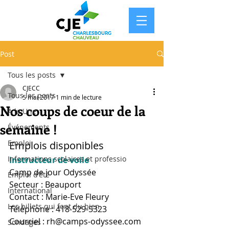
Post
Tous les posts
CJECC
Tous les posts
5 mai 2017
1 min de lecture
Nos coups de coeur de la
À la Une
semaine !
Événements
Emploi
Emplois disponibles
Informations scolaires et professio
Instructeur de voile
Camp de jour Odyssée
Emploi d'été
Secteur : Beauport
International
Contact : Marie-Eve Fleury
Les billets qui font du bien
Téléphone : 418-529-5323
Courriel : rh@camps-odyssee.com
Sondages