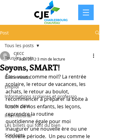
Post
Tous les posts
CJECC
Tous les posts
27 août 2012
3 min de lecture
Soyons, SMART!
À la Une
Êtes-vous comme moi!? La rentrée 
Événements
scolaire, le retour de vacances, les 
Emploi
achats, le retour au boulot, 
Informations scolaires et professio
recommencer à préparer la boite à 
Emploi d'été
lunch de nos enfants, les leçons, 
reprendre la routine 
International
quotidienne égale pour moi 
Les billets qui font du bien
inaugurer une nouvelle ère ou une 
Sondages
nouvelle période.  Un peu comme le 