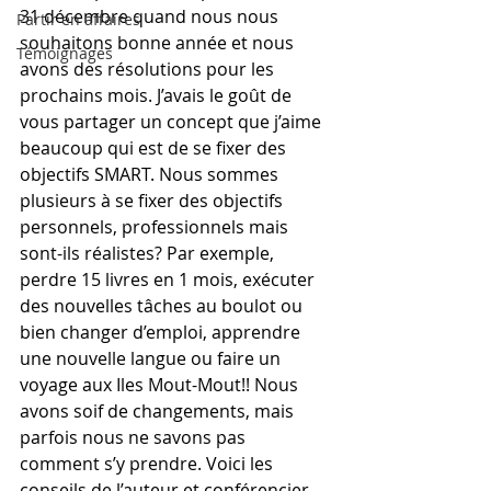
31 décembre quand nous nous 
Partir en affaires
souhaitons bonne année et nous 
Témoignages
avons des résolutions pour les 
prochains mois. J’avais le goût de 
vous partager un concept que j’aime 
beaucoup qui est de se fixer des 
objectifs SMART. Nous sommes 
plusieurs à se fixer des objectifs 
personnels, professionnels mais 
sont-ils réalistes? Par exemple,  
perdre 15 livres en 1 mois, exécuter 
des nouvelles tâches au boulot ou 
bien changer d’emploi, apprendre 
une nouvelle langue ou faire un 
voyage aux Iles Mout-Mout!! Nous 
avons soif de changements, mais 
parfois nous ne savons pas 
comment s’y prendre. Voici les 
conseils de l’auteur et conférencier 