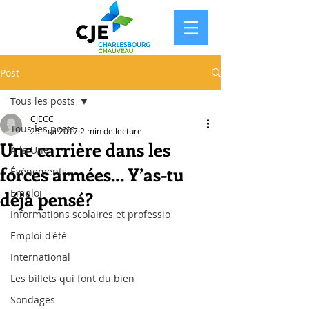
Post
Tous les posts
CJECC
Tous les posts
25 mai 2017
2 min de lecture
Une carrière dans les
À la Une
forces armées… Y’as-tu
Événements
Emploi
déjà pensé?
Informations scolaires et professio
Emploi d'été
International
Les billets qui font du bien
Sondages